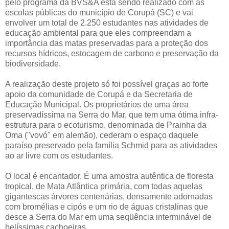
pelo programa da BVS&A está sendo realizado com as
escolas públicas do município de Corupá (SC) e vai
envolver um total de 2.250 estudantes nas atividades de
educação ambiental para que eles compreendam a
importância das matas preservadas para a proteção dos
recursos hídricos, estocagem de carbono e preservação da
biodiversidade.
A realização deste projeto só foi possível graças ao forte
apoio da comunidade de Corupá e da Secretaria de
Educação Municipal. Os proprietários de uma área
preservadíssima na Serra do Mar, que tem uma ótima infra-
estrutura para o ecoturismo, denominada de Prainha da
Oma ("vovó" em alemão), cederam o espaço daquele
paraíso preservado pela família Schmid para as atividades
ao ar livre com os estudantes.
O local é encantador. É uma amostra autêntica de floresta
tropical, de Mata Atlântica primária, com todas aquelas
gigantescas árvores centenárias, densamente adornadas
com bromélias e cipós e um rio de águas cristalinas que
desce a Serra do Mar em uma seqüência interminável de
belíssimas cachoeiras.